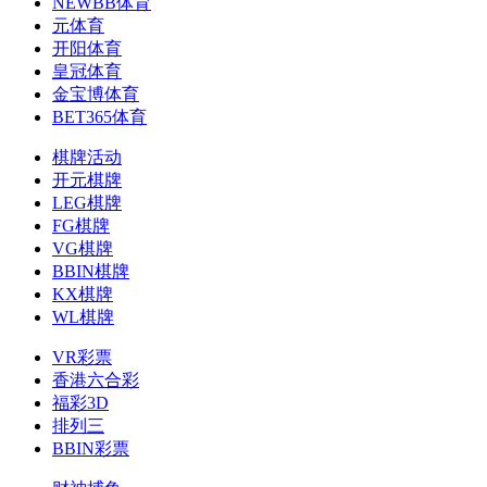
NEWBB体育
元体育
开阳体育
皇冠体育
金宝博体育
BET365体育
棋牌活动
开元棋牌
LEG棋牌
FG棋牌
VG棋牌
BBIN棋牌
KX棋牌
WL棋牌
VR彩票
香港六合彩
福彩3D
排列三
BBIN彩票