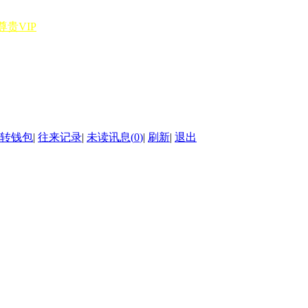
尊贵VIP
转钱包
|
往来记录
|
未读讯息(
0
)
|
刷新
|
退出