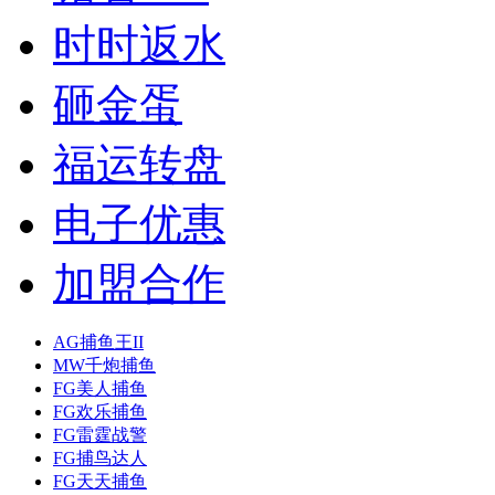
时时返水
砸金蛋
福运转盘
电子优惠
加盟合作
AG捕鱼王II
MW千炮捕鱼
FG美人捕鱼
FG欢乐捕鱼
FG雷霆战警
FG捕鸟达人
FG天天捕鱼