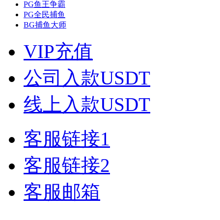
PG鱼王争霸
PG全民捕鱼
BG捕鱼大师
VIP充值
公司入款USDT
线上入款USDT
客服链接1
客服链接2
客服邮箱