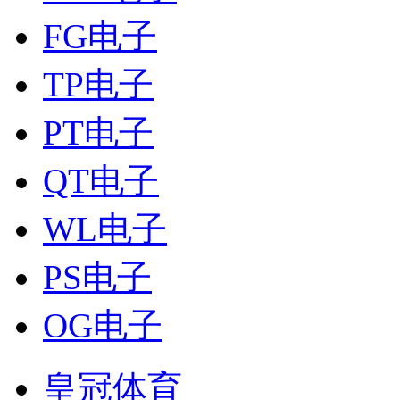
FG电子
TP电子
PT电子
QT电子
WL电子
PS电子
OG电子
皇冠体育