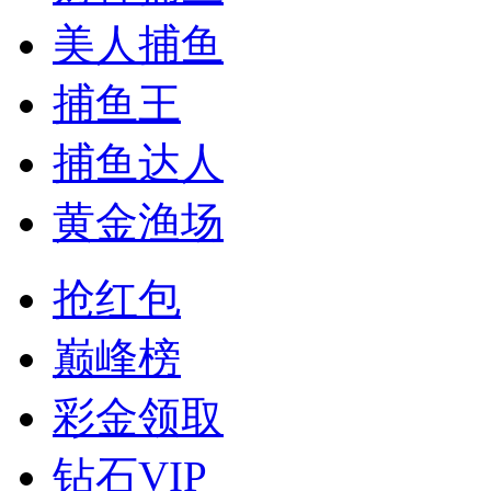
美人捕鱼
捕鱼王
捕鱼达人
黄金渔场
抢红包
巅峰榜
彩金领取
钻石VIP