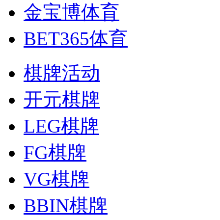
金宝博体育
BET365体育
棋牌活动
开元棋牌
LEG棋牌
FG棋牌
VG棋牌
BBIN棋牌