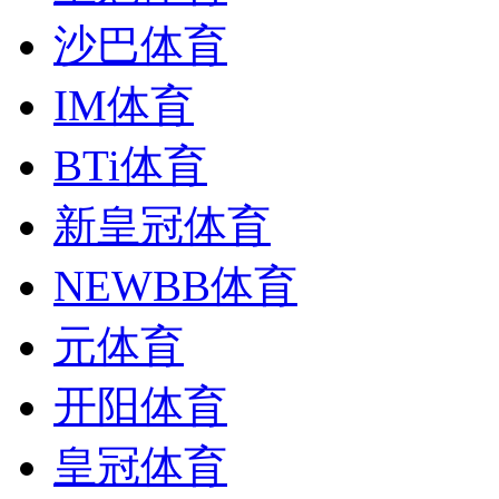
沙巴体育
IM体育
BTi体育
新皇冠体育
NEWBB体育
元体育
开阳体育
皇冠体育