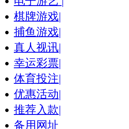
电子游艺
|
棋牌游戏
|
捕鱼游戏
|
真人视讯
|
幸运彩票
|
体育投注
|
优惠活动
|
推荐入款
|
备用网址